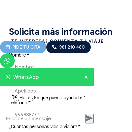
Solicita más información
¿TE INTERESA? COMIENZA TU VIAJE
PIDE TU CITA
981 210 480
Nombre
*
WhatsApp
Apellidos
👋 ¡Hola! ¿En qué puedo ayudarte?
Teléfono
*
¿Cuantas personas vais a viajar?
*