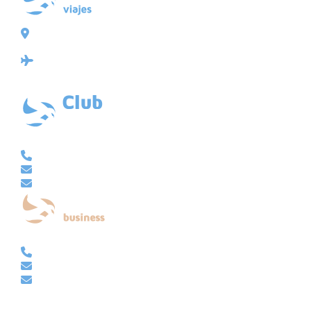
Plaza de Galicia 6, bajo
15004 A Coruña
Licencia: Agencia de viajes Mayorista-Minorista
XG-123
Ubicación: 43.3647225º -8.4064725º
VACACIONAL | CLUB EMBAJADOR | VIAJES A MEDIDA
981 210 480
info@viajesembajador.com
embajador@viajesembajador.com
EMPRESAS | GRUPOS | MICE
981 210 486
empresas@viajesembajador.com
grupos@viajesembajador.com