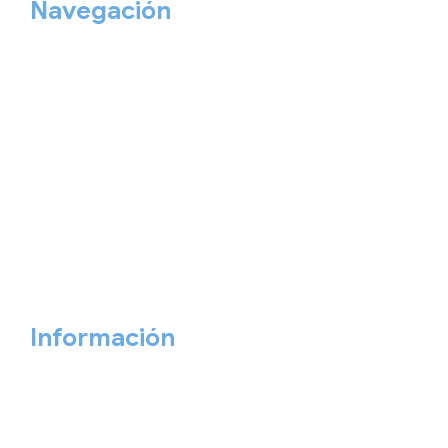
Navegación
Home
Nuestros viajes
Continentes
Salidas garantizadas
Interrail
Catálogos
Viajes privados
Viajes Empresa
Personaliza tu viaje
Blog
Quiénes somos
Cita previa
Contacta ahora
Información
Aviso Legal
Política de Privacidad
Política de Cookies