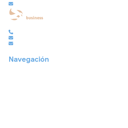
embajador@viajesembajador.com
EMPRESAS | GRUPOS | MICE
981 210 486
empresas@viajesembajador.com
grupos@viajesembajador.com
Navegación
Home
Nuestros viajes
Continentes
Salidas garantizadas
Interrail
Catálogos
Viajes privados
Viajes Empresa
Personaliza tu viaje
Blog
Quiénes somos