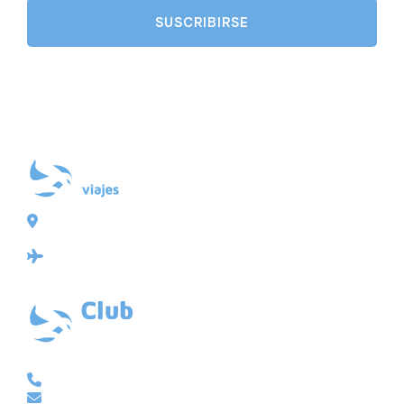
Plaza de Galicia 6, bajo
15004 A Coruña
Licencia: Agencia de viajes Mayorista-Minorista
XG-123
Ubicación: 43.3647225º -8.4064725º
VACACIONAL | CLUB EMBAJADOR | VIAJES A MEDIDA
981 210 480
info@viajesembajador.com