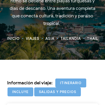
ritmo se detiene entre playas turquesas y
días de descanso. Una aventura completa
que conecta cultura, tradición y paraíso
tropical.
INICIO
VIAJES
ASIA
TAILANDIA
THAILAN
Información del viaje:
ITINERARIO
INCLUYE
SALIDAS Y PRECIOS