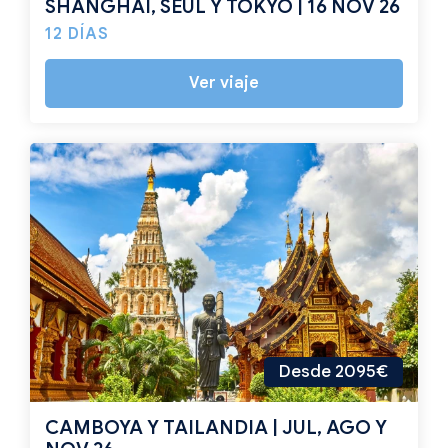
SHANGHÁI, SEÚL Y TOKYO | 16 NOV 26
12 DÍAS
Ver viaje
Desde 2095€
CAMBOYA Y TAILANDIA | JUL, AGO Y