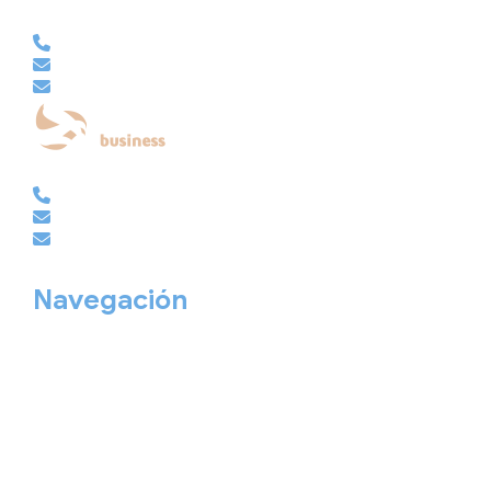
VACACIONAL | CLUB EMBAJADOR | VIAJES A MEDIDA
981 210 480
info@viajesembajador.com
embajador@viajesembajador.com
EMPRESAS | GRUPOS | MICE
981 210 486
empresas@viajesembajador.com
grupos@viajesembajador.com
Navegación
Home
Nuestros viajes
Continentes
Salidas garantizadas
Interrail
Catálogos
Viajes privados