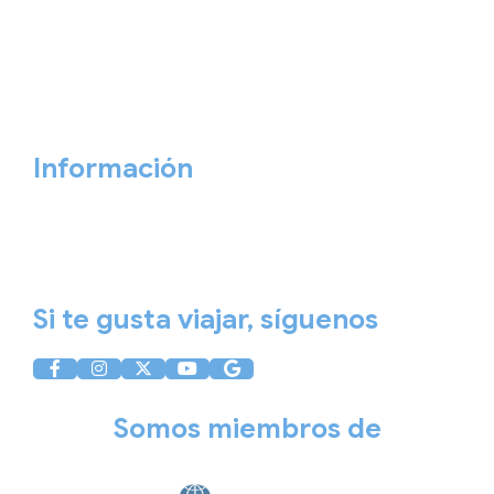
Viajes Empresa
Personaliza tu viaje
Blog
Quiénes somos
Cita previa
Contacta ahora
Información
Aviso Legal
Política de Privacidad
Política de Cookies
Si te gusta viajar, síguenos
Somos miembros de