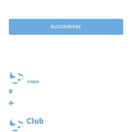
Plaza de Galicia 6, bajo
15004 A Coruña
Licencia: Agencia de viajes Mayorista-Minorista
XG-123
Ubicación: 43.3647225º -8.4064725º