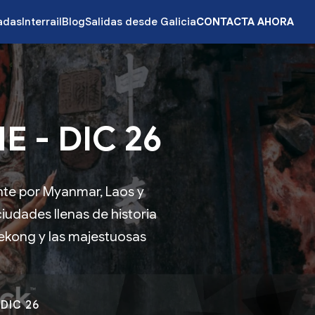
zadas
Interrail
Blog
Salidas desde Galicia
CONTACTA AHORA
 - DIC 26
ante por Myanmar, Laos y
iudades llenas de historia
Mekong y las majestuosas
DIC 26