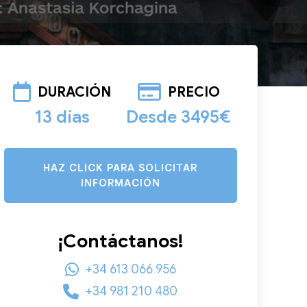
DURACIÓN
PRECIO
13 días
Desde 3495€
HAZ CLICK PARA SOLICITAR
INFORMACIÓN
¡Contáctanos!
+34 613 066 956
+34 981 210 480