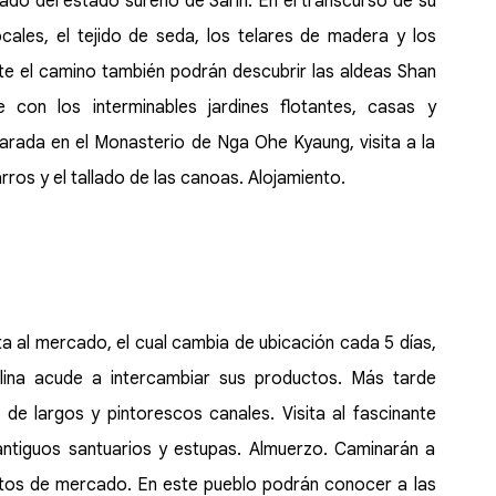
ado del estado sureño de Sahn. En el transcurso de su
cales, el tejido de seda, los telares de madera y los
te el camino también podrán descubrir las aldeas Shan
e con los interminables jardines flotantes, casas y
Parada en el Monasterio de Nga Ohe Kyaung, visita a la
ros y el tallado de las canoas. Alojamiento.
ta al mercado, el cual cambia de ubicación cada 5 días,
olina acude a intercambiar sus productos. Más tarde
 de largos y pintorescos canales. Visita al fascinante
antiguos santuarios y estupas. Almuerzo. Caminarán a
stos de mercado. En este pueblo podrán conocer a las