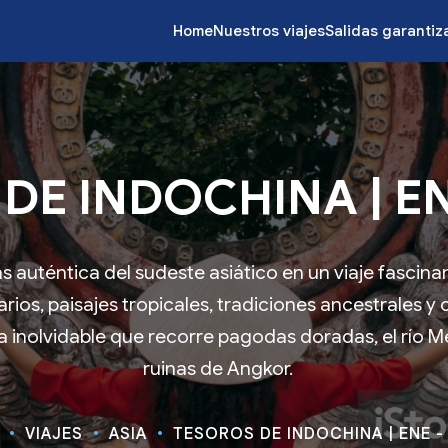
Home
Nuestros viajes
Salidas garanti
DE INDOCHINA | ENE
 auténtica del sudeste asiático en un viaje fascin
os, paisajes tropicales, tradiciones ancestrales y c
 inolvidable que recorre pagodas doradas, el río 
ruinas de Angkor.
VIAJES
ASIA
TESOROS DE INDOCHINA | ENE - 