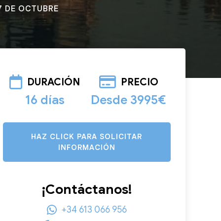
7 DE OCTUBRE
DURACIÓN
PRECIO
16 días
Desde 3995€
HAZ CLICK PARA SOLICITAR
INFORMACIÓN
¡Contáctanos!
+34 613 066 956