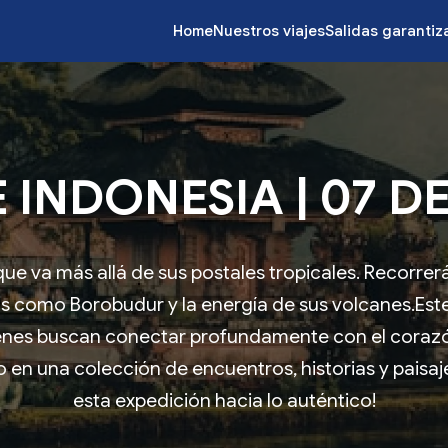
Home
Nuestros viajes
Salidas garanti
 INDONESIA | 07 D
ue va más allá de sus postales tropicales. Recorrer
os como Borobudur y la energía de sus volcanes.Este 
enes buscan conectar profundamente con el corazó
en una colección de encuentros, historias y paisaje
esta expedición hacia lo auténtico!