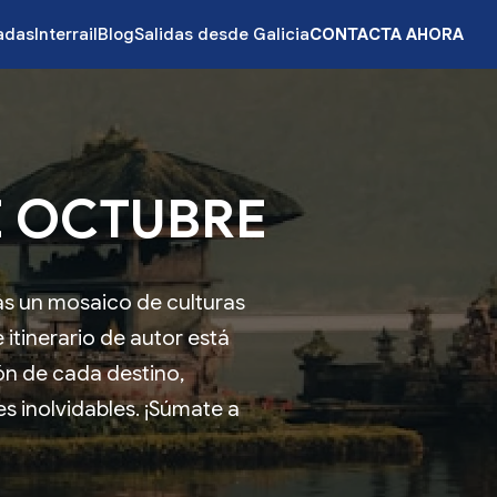
zadas
Interrail
Blog
Salidas desde Galicia
CONTACTA AHORA
E OCTUBRE
ás un mosaico de culturas
itinerario de autor está
n de cada destino,
s inolvidables. ¡Súmate a