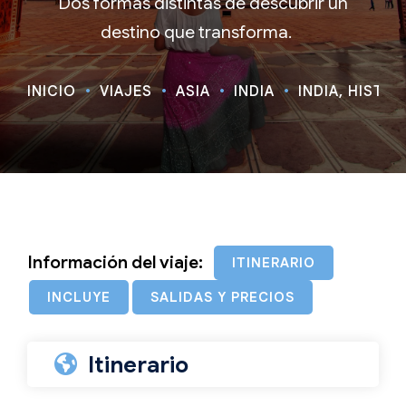
Dos formas distintas de descubrir un
destino que transforma.
INICIO
VIAJES
ASIA
INDIA
INDIA, HISTOR
Información del viaje:
ITINERARIO
INCLUYE
SALIDAS Y PRECIOS
Itinerario