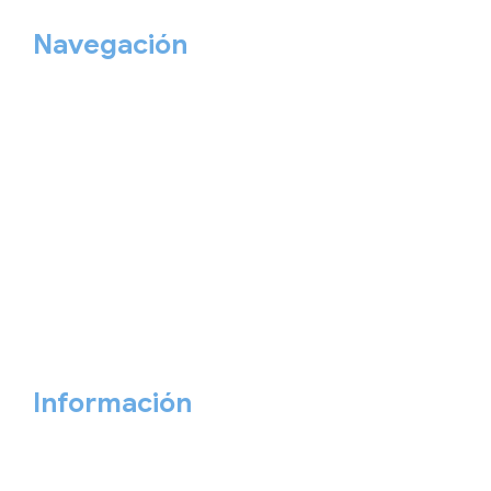
Navegación
Home
Nuestros viajes
Continentes
Salidas garantizadas
Interrail
Catálogos
Viajes privados
Viajes Empresa
Personaliza tu viaje
Blog
Quiénes somos
Cita previa
Contacta ahora
Información
Aviso Legal
Política de Privacidad