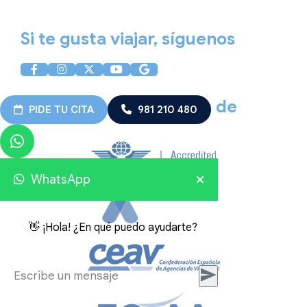
Política de Cookies
Si te gusta viajar, síguenos
Somos miembros de
PIDE TU CITA
981 210 480
WhatsApp
👋 ¡Hola! ¿En qué puedo ayudarte?