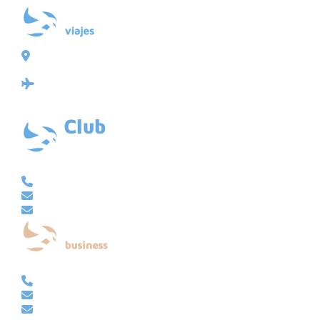
Plaza de Galicia 6, bajo
15004 A Coruña
Licencia: Agencia de viajes Mayorista-Minorista
XG-123
Ubicación: 43.3647225º -8.4064725º
VACACIONAL | CLUB EMBAJADOR | VIAJES A MEDIDA
981 210 480
info@viajesembajador.com
embajador@viajesembajador.com
EMPRESAS | GRUPOS | MICE
981 210 486
empresas@viajesembajador.com
grupos@viajesembajador.com