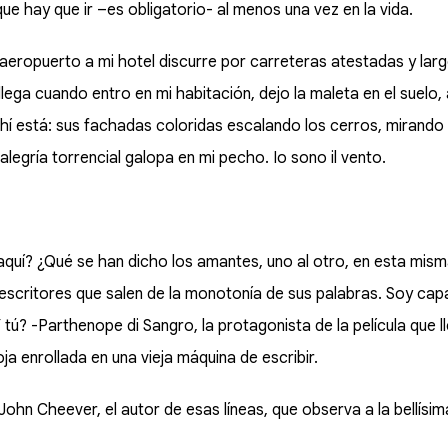
e hay que ir –es obligatorio- al menos una vez en la vida.
l aeropuerto a mi hotel discurre por carreteras atestadas y la
 llega cuando entro en mi habitación, dejo la maleta en el suelo,
Ahí está: sus fachadas coloridas escalando los cerros, mirando
alegría torrencial galopa en mi pecho. Io sono il vento.
uí? ¿Qué se han dicho los amantes, uno al otro, en esta mism
escritores que salen de la monotonía de sus palabras. Soy capa
tú? -Parthenope di Sangro, la protagonista de la película que 
ja enrollada en una vieja máquina de escribir.
ohn Cheever, el autor de esas líneas, que observa a la bellís