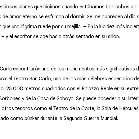
reciosos planes que hicimos cuando estábamos borrachos por
 de amor eterno se esfuman al dormir. Se me aparecen al día s
r que una lágrima ruede por su mejilla. – En la lucidez más inci
–
y el escritor se cae hacia atrás sentado en su sillón.
an Carlo encontrarán uno de los monumentos más significativos
tura: el Teatro San Carlo, uno de los más célebres escenarios 
ito, 25.000 metros cuadrados con el Palazzo Reale en su extre
Borbones y de la Casa de Saboya. Se puede acceder a su interior
otros tesoros como el Teatro de la Corte, la Sala de Hércules,
lizado como búnker durante la Segunda Guerra Mundial.