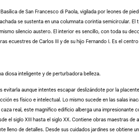
Basílica de San Francesco di Paola, vigilada por leones de piedr
achada se sustenta en una columnata corintia semicircular. El 
mismo silencio austero. El interior es sencillo, con toda su de
ras ecuestres de Carlos III y de su hijo Fernando I. Es el centro c
 diosa inteligente y de perturbadora belleza.
s evitarla aunque intentes escapar deslizándote por la placenter
cción es físico e intelectual. Lo mismo sucede en las salas in
aza real, este magnífico edificio alberga una impresionante co
e el siglo XIII hasta el siglo XX. Contiene obras maestras de 
gante lleno de detalles. Desde sus cuidados jardines se obtiene u