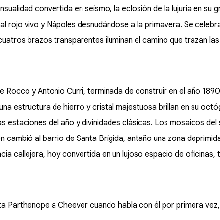
sensualidad convertida en seísmo, la eclosión de la lujuria en s
al rojo vivo y Nápoles desnudándose a la primavera. Se celebra 
 cuatros brazos transparentes iluminan el camino que trazan las
e Rocco y Antonio Curri, terminada de construir en el año 1890
jo una estructura de hierro y cristal majestuosa brillan en su oc
as estaciones del año y divinidades clásicas. Los mosaicos del 
ón cambió al barrio de Santa Brígida, antaño una zona deprimid
encia callejera, hoy convertida en un lujoso espacio de oficinas,
 Parthenope a Cheever cuando habla con él por primera vez, s