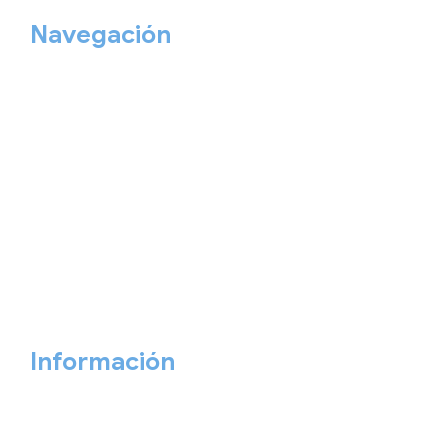
Navegación
Home
Nuestros viajes
Continentes
Salidas garantizadas
Interrail
Catálogos
Viajes privados
Viajes Empresa
Personaliza tu viaje
Blog
Quiénes somos
Cita previa
Contacta ahora
Información
Aviso Legal
Política de Privacidad
Política de Cookies