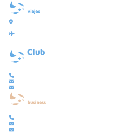
Plaza de Galicia 6, bajo
15004 A Coruña
Licencia: Agencia de viajes Mayorista-Minorista
XG-123
Ubicación: 43.3647225º -8.4064725º
VACACIONAL | CLUB EMBAJADOR | VIAJES A MEDIDA
981 210 480
info@viajesembajador.com
embajador@viajesembajador.com
EMPRESAS | GRUPOS | MICE
981 210 486
empresas@viajesembajador.com
grupos@viajesembajador.com