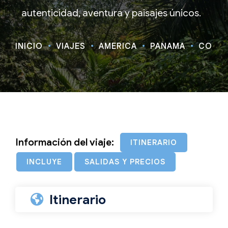
autenticidad, aventura y paisajes únicos.
INICIO
VIAJES
AMÉRICA
PANAMA
CONTA
Información del viaje:
ITINERARIO
INCLUYE
SALIDAS Y PRECIOS
Itinerario