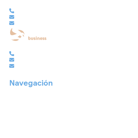
VACACIONAL | CLUB EMBAJADOR | VIAJES A MEDIDA
981 210 480
info@viajesembajador.com
embajador@viajesembajador.com
EMPRESAS | GRUPOS | MICE
981 210 486
empresas@viajesembajador.com
grupos@viajesembajador.com
Navegación
Home
Nuestros viajes
Continentes
Salidas garantizadas
Interrail
Catálogos
Viajes privados
Viajes Empresa