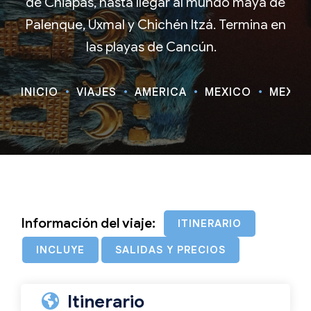
de Chiapas, hasta llegar al mundo maya de
Palenque, Uxmal y Chichén Itzá. Termina en
las playas de Cancún.
INICIO
VIAJES
AMÉRICA
MEXICO
MÉXICO
Información del viaje:
ITINERARIO
INCLUYE
SALIDAS Y PRECIOS
Itinerario