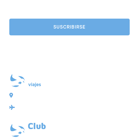
Plaza de Galicia 6, bajo
15004 A Coruña
Licencia: Agencia de viajes Mayorista-Minorista
XG-123
Ubicación: 43.3647225º -8.4064725º