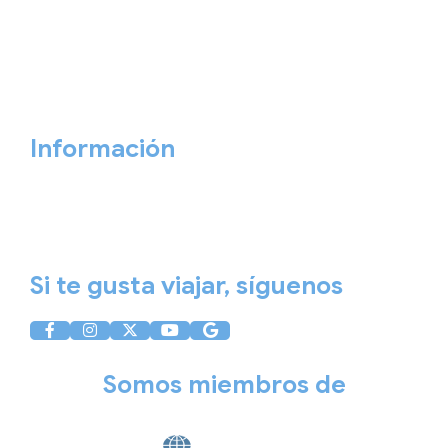
Personaliza tu viaje
Blog
Quiénes somos
Cita previa
Contacta ahora
Información
Aviso Legal
Política de Privacidad
Política de Cookies
Si te gusta viajar, síguenos
Somos miembros de