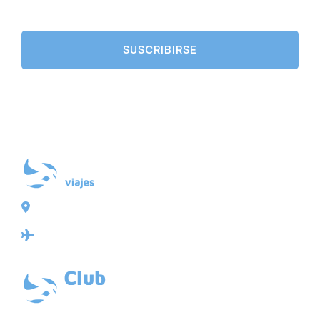
Plaza de Galicia 6, bajo
15004 A Coruña
Licencia: Agencia de viajes Mayorista-Minorista
XG-123
Ubicación: 43.3647225º -8.4064725º
VACACIONAL | CLUB EMBAJADOR | VIAJES A MEDIDA