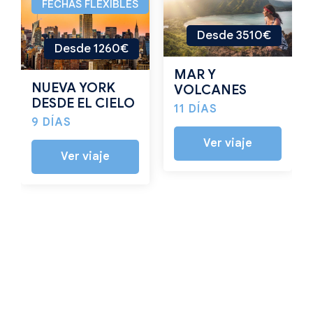
FECHAS FLEXIBLES
Desde 3510€
Desde 1260€
MAR Y
NUEVA YORK
VOLCANES
DESDE EL CIELO
11 DÍAS
9 DÍAS
Ver viaje
Ver viaje