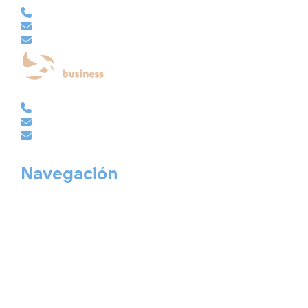
981 210 480
info@viajesembajador.com
embajador@viajesembajador.com
EMPRESAS | GRUPOS | MICE
981 210 486
empresas@viajesembajador.com
grupos@viajesembajador.com
Navegación
Home
Nuestros viajes
Continentes
Salidas garantizadas
Interrail
Catálogos
Viajes privados
Viajes Empresa