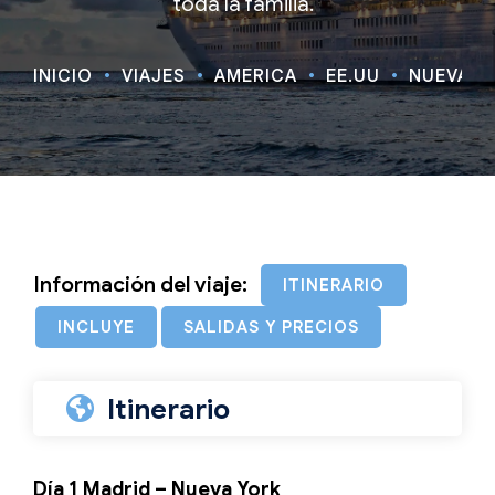
toda la familia.
INICIO
VIAJES
AMÉRICA
EE.UU
NUEVA YO
Información del viaje:
ITINERARIO
INCLUYE
SALIDAS Y PRECIOS
Itinerario
Día 1 Madrid – Nueva York