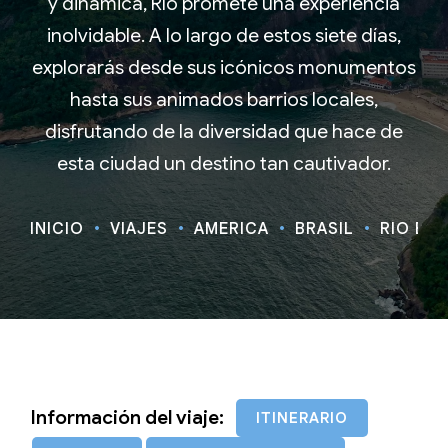
y dinámica, Río promete una experiencia
inolvidable. A lo largo de estos siete días,
explorarás desde sus icónicos monumentos
hasta sus animados barrios locales,
disfrutando de la diversidad que hace de
esta ciudad un destino tan cautivador.
INICIO
VIAJES
AMÉRICA
BRASIL
RÍO EXP
Información del viaje:
ITINERARIO