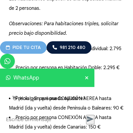
de 2 personas.
Observaciones: Para habitaciones triples, solicitar
precio bajo disponibilidad.
PIDE TU CITA
981 210 480
Precio por persona en Habitación Individual: 2.795
€
Precio por persona en Habitación Doble: 2.295 €
WhatsApp
Suplementos conexión aérea
👋 ¡Hola! ¿En qué puedo ayudarte?
Precio por persona CONEXIÓN AEREA hasta
Madrid (ida y vuelta) desde Península o Baleares: 90 €
Precio por persona CONEXIÓN AEREA hasta
Madrid (ida y vuelta) desde Canarias: 150 €