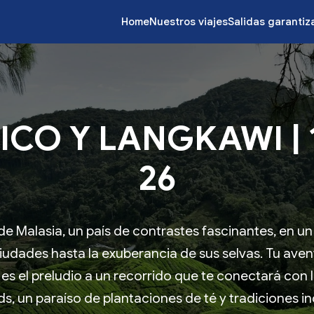
Home
Nuestros viajes
Salidas garanti
CO Y LANGKAWI | 
26
e Malasia, un país de contrastes fascinantes, en un 
iudades hasta la exuberancia de sus selvas. Tu ave
 es el preludio a un recorrido que te conectará con
s, un paraíso de plantaciones de té y tradiciones i