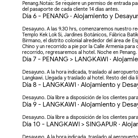
Penang.Notas: Se requiere un permiso de entrada par
del pasaporte de cada cliente 14 días antes.
Día 6 - PENANG · Alojamiento y Desayu
Desayuno. A las 9.30 hrs, comenzaremos nuestro reco
Templo Kek Lok Si, Jardines Botánicos, Fábrica Bati
Birmano, el distrito colonial alrededor del área de
Chino y un recorrido a pie por la Calle Armenia para 
recorrido, regresaremos al hotel. Noche en Penang.
Día 7 - PENANG > LANGKAWI · Alojamie
Desayuno. A la hora indicada, traslado al aeropuert
Langkawi. Llegada y traslado al hotel. Resto del día 
Día 8 - LANGKAWI · Alojamiento y Des
Desayuno. Día libre a disposición de los clientes par
Día 9 - LANGKAWI · Alojamiento y Des
Desayuno. Día libre a disposición de los clientes par
Día 10 - LANGKAWI > SINGAPUR · Aloja
Desayuno. A la hora indicada, traslado al aeropuert