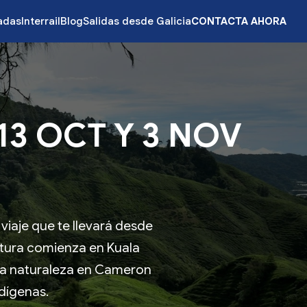
zadas
Interrail
Blog
Salidas desde Galicia
CONTACTA AHORA
13 OCT Y 3 NOV
viaje que te llevará desde
ntura comienza en Kuala
 la naturaleza en Cameron
ndígenas.