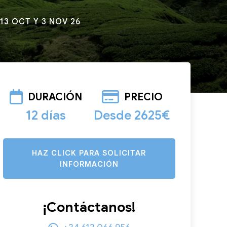
13 OCT Y 3 NOV 26
DURACIÓN
PRECIO
12 días
Desde 2625€
HAZ CLICK PARA SOLICITAR
INFORMACIÓN
¡Contáctanos!