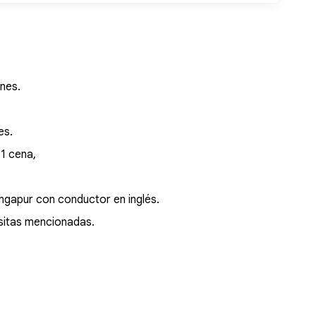
ines.
es.
 1 cena,
ngapur con conductor en inglés.
isitas mencionadas.