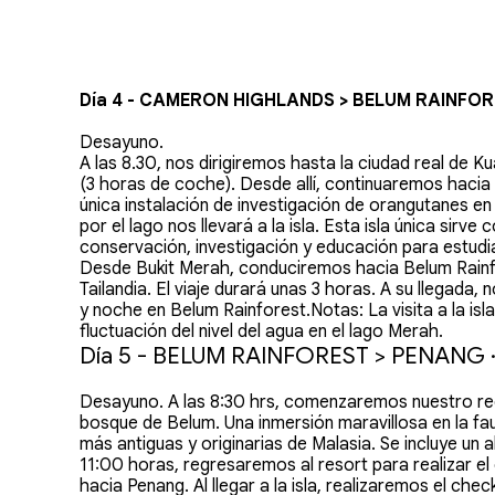
Día 4 - CAMERON HIGHLANDS > BELUM RAINFORE
Desayuno.
A las 8.30, nos dirigiremos hasta la ciudad real de 
(3 horas de coche). Desde allí, continuaremos hacia a
única instalación de investigación de orangutanes e
por el lago nos llevará a la isla. Esta isla única sir
conservación, investigación y educación para estudia
Desde Bukit Merah, conduciremos hacia Belum Rainf
Tailandia. El viaje durará unas 3 horas. A su llegada
y noche en Belum Rainforest.Notas: La visita a la is
fluctuación del nivel del agua en el lago Merah.
Día 5 - BELUM RAINFOREST > PENANG ·
Desayuno. A las 8:30 hrs, comenzaremos nuestro rec
bosque de Belum. Una inmersión maravillosa en la faun
más antiguas y originarias de Malasia. Se incluye un a
11:00 horas, regresaremos al resort para realizar e
hacia Penang. Al llegar a la isla, realizaremos el ch