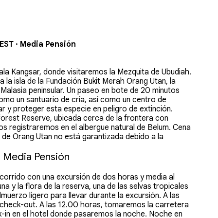
ST · Media Pensión
Kuala Kangsar, donde visitaremos la Mezquita de Ubudiah.
 la isla de la Fundación Bukit Merah Orang Utan, la
n Malasia peninsular. Un paseo en bote de 20 minutos
ve como un santuario de cría, así como un centro de
r y proteger esta especie en peligro de extinción.
orest Reserve, ubicada cerca de la frontera con
, nos registraremos en el albergue natural de Belum. Cena
la de Orang Utan no está garantizada debido a la
 Media Pensión
orrido con una excursión de dos horas y media al
a y la flora de la reserva, una de las selvas tropicales
lmuerzo ligero para llevar durante la excursión. A las
l check-out. A las 12.00 horas, tomaremos la carretera
eck-in en el hotel donde pasaremos la noche. Noche en