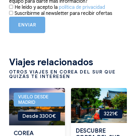
equipo para darte más información?
He leído y acepto la
política de privacidad
Suscribirme al newsletter para recibir ofertas
ENVIAR
Viajes relacionados
OTROS VIAJES EN COREA DEL SUR QUE
QUIZÁS TE INTERESEN
VUELO DESDE
MADRID
3221€
Desde 3300€
DESCUBRE
COREA