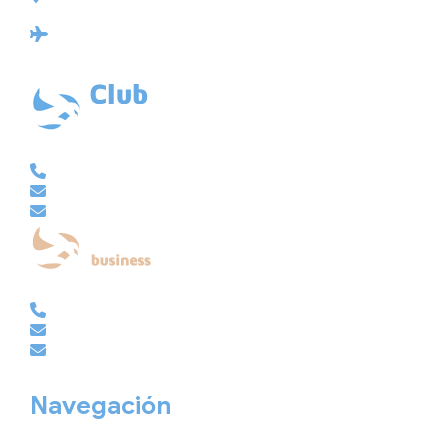
15004 A Coruña
Licencia: Agencia de viajes Mayorista-Minorista
XG-123
Ubicación: 43.3647225º -8.4064725º
VACACIONAL | CLUB EMBAJADOR | VIAJES A MEDIDA
981 210 480
info@viajesembajador.com
embajador@viajesembajador.com
EMPRESAS | GRUPOS | MICE
981 210 486
empresas@viajesembajador.com
grupos@viajesembajador.com
Navegación