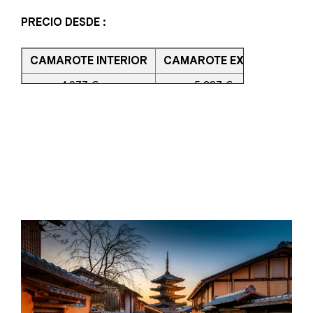
PRECIO DESDE :
CAMAROTE INTERIOR
CAMAROTE EXTERIOR
C
4.977 € p.p
5.287 € p.p