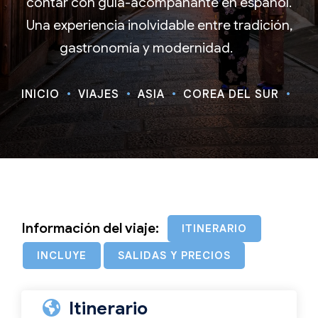
contar con guía-acompañante en español.
Una experiencia inolvidable entre tradición,
gastronomía y modernidad.
INICIO
VIAJES
ASIA
COREA DEL SUR
JA
Información del viaje:
ITINERARIO
INCLUYE
SALIDAS Y PRECIOS
Itinerario