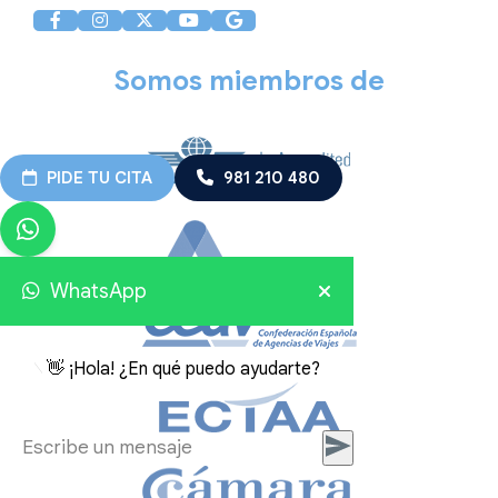
Somos miembros de
PIDE TU CITA
981 210 480
WhatsApp
👋 ¡Hola! ¿En qué puedo ayudarte?