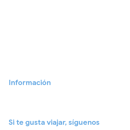
Home
Nuestros viajes
Continentes
Salidas garantizadas
Interrail
Catálogos
Viajes privados
Viajes Empresa
Personaliza tu viaje
Blog
Quiénes somos
Cita previa
Contacta ahora
Información
Aviso Legal
Política de Privacidad
Política de Cookies
Si te gusta viajar, síguenos