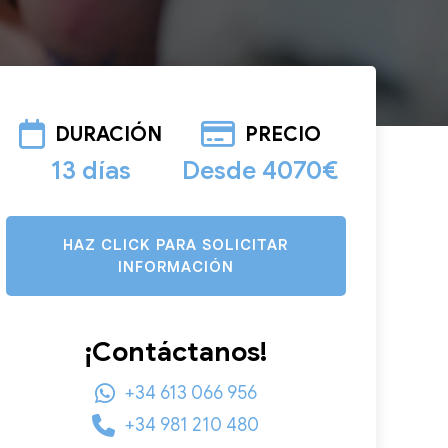
DURACIÓN
PRECIO
13 días
Desde 4070€
HAZ CLICK PARA SOLICITAR
INFORMACIÓN
¡Contáctanos!
+34 613 066 956
+34 981 210 480