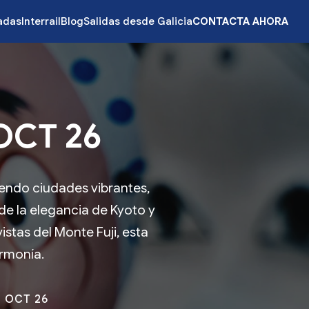
zadas
Interrail
Blog
Salidas desde Galicia
CONTACTA AHORA
OCT 26
riendo ciudades vibrantes,
sde la elegancia de Kyoto y
istas del Monte Fuji, esta
armonía.
7 OCT 26