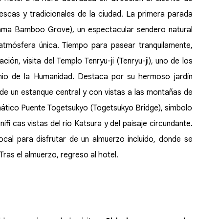
escas y tradicionales de la ciudad. La primera parada
ama Bamboo Grove), un espectacular sendero natural
atmósfera única. Tiempo para pasear tranquilamente,
ción, visita del Templo Tenryu-ji (Tenryu-ji), uno de los
nio de la Humanidad. Destaca por su hermoso jardín
r de un estanque central y con vistas a las montañas de
ático Puente Togetsukyo (Togetsukyo Bridge), símbolo
i cas vistas del río Katsura y del paisaje circundante.
local para disfrutar de un almuerzo incluido, donde se
Tras el almuerzo, regreso al hotel.