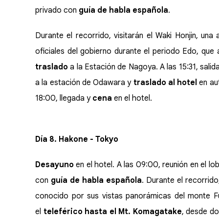
privado con
guía de habla española
.
Durante el recorrido, visitarán el Waki Honjin, un
oficiales del gobierno durante el periodo Edo, que a
traslado
a la Estación de Nagoya. A las 15:31, sali
a la estación de Odawara y
traslado al hotel
en aut
18:00, llegada y
cena
en el hotel.
Día 8. Hakone - Tokyo
Desayuno
en el hotel. A las 09:00, reunión en el l
con
guía de habla española
. Durante el recorrid
conocido por sus vistas panorámicas del monte Fu
el
teleférico hasta el Mt. Komagatake
, desde do