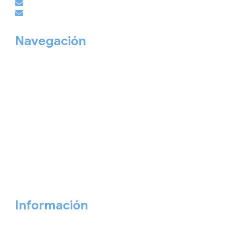
empresas@viajesembajador.com
grupos@viajesembajador.com
Navegación
Home
Nuestros viajes
Continentes
Salidas garantizadas
Interrail
Catálogos
Viajes privados
Viajes Empresa
Personaliza tu viaje
Blog
Quiénes somos
Cita previa
Contacta ahora
Información