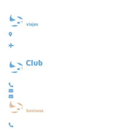
Plaza de Galicia 6, bajo
15004 A Coruña
Licencia: Agencia de viajes Mayorista-Minorista
XG-123
Ubicación: 43.3647225º -8.4064725º
VACACIONAL | CLUB EMBAJADOR | VIAJES A MEDIDA
981 210 480
info@viajesembajador.com
embajador@viajesembajador.com
EMPRESAS | GRUPOS | MICE
981 210 486