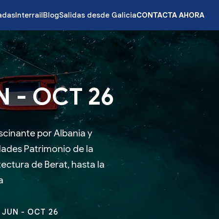
zadas
Interrail
Blog
Salidas desde Galicia
CONTACTA AHORA
 - OCT 26
scinante por Albania y
dades Patrimonio de la
ectura de Berat, hasta la
a
 JUN - OCT 26