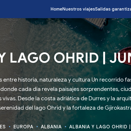
Home
Nuestros viajes
Salidas garanti
Y LAGO OHRID | JUN
 entre historia, naturaleza y cultura Un recorrido fa
donde cada día revela paisajes sorprendentes, ciu
vivas. Desde la costa adriática de Durres y la arquit
serenidad del lago Ohrid y la fortaleza de Gjirokastr
JES
EUROPA
ALBANIA
ALBANIA Y LAGO OHRID |