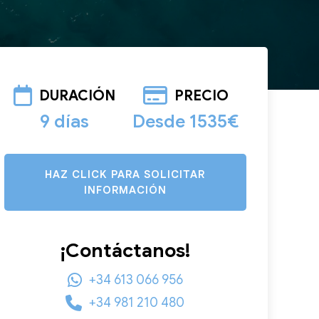
DURACIÓN
PRECIO
9 días
Desde 1535€
HAZ CLICK PARA SOLICITAR
INFORMACIÓN
¡Contáctanos!
+34 613 066 956
+34 981 210 480