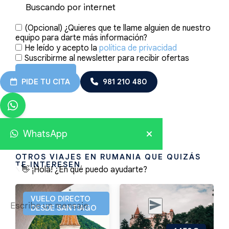
(Opcional) ¿Quieres que te llame alguien de nuestro
equipo para darte más información?
He leído y acepto la
política de privacidad
Suscribirme al newsletter para recibir ofertas
ENVIAR
PIDE TU CITA
981 210 480
WhatsApp
Viajes relacionados
OTROS VIAJES EN RUMANIA QUE QUIZÁS
TE INTERESEN
👋 ¡Hola! ¿En qué puedo ayudarte?
VUELO DIRECTO
DESDE SANTIAGO