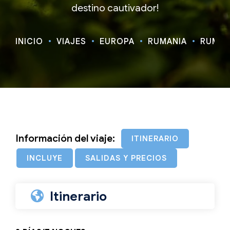
destino cautivador!
INICIO
VIAJES
EUROPA
RUMANIA
RUMAN
Información del viaje:
ITINERARIO
INCLUYE
SALIDAS Y PRECIOS
Itinerario