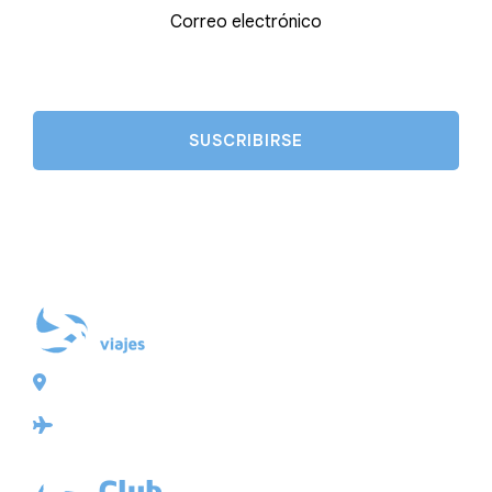
Correo electrónico
Plaza de Galicia 6, bajo
15004 A Coruña
Licencia: Agencia de viajes Mayorista-Minorista
XG-123
Ubicación: 43.3647225º -8.4064725º