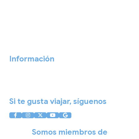
Catálogos
Viajes privados
Viajes Empresa
Personaliza tu viaje
Blog
Quiénes somos
Cita previa
Contacta ahora
Información
Aviso Legal
Política de Privacidad
Política de Cookies
Si te gusta viajar, síguenos
Somos miembros de