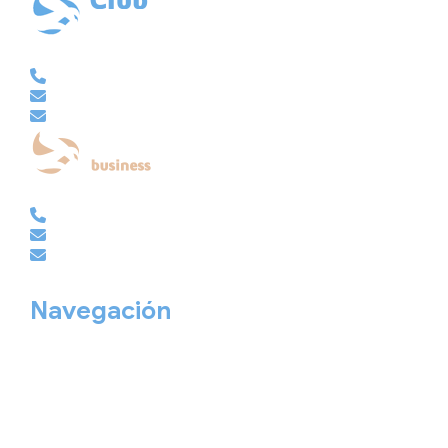
VACACIONAL | CLUB EMBAJADOR | VIAJES A MEDIDA
981 210 480
info@viajesembajador.com
embajador@viajesembajador.com
EMPRESAS | GRUPOS | MICE
981 210 486
empresas@viajesembajador.com
grupos@viajesembajador.com
Navegación
Home
Nuestros viajes
Continentes
Salidas garantizadas
Interrail