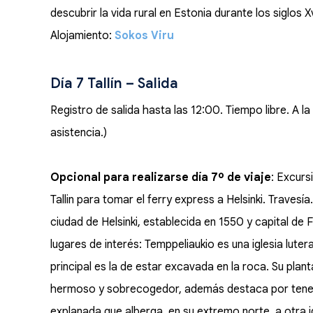
descubrir la vida rural en Estonia durante los siglos Xvi
Alojamiento:
Sokos Viru
Día 7 Tallín – Salida
Registro de salida hasta las 12:00. Tiempo libre. A l
asistencia.)
Opcional para realizarse día 7º de viaje
: Excurs
Tallin para tomar el ferry express a Helsinki. Travesía
ciudad de Helsinki, establecida en 1550 y capital de Fi
lugares de interés: Temppeliaukio es una iglesia lut
principal es la de estar excavada en la roca. Su plant
hermoso y sobrecogedor, además destaca por tener
explanada que alberga, en su extremo norte, a otra i