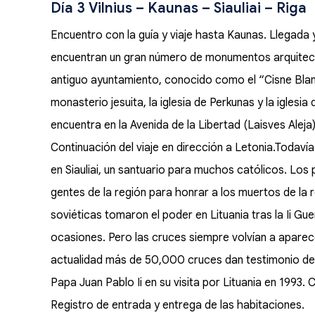
Día 3 Vilnius – Kaunas – Siauliai – Rig
Encuentro con la guía y viaje hasta Kaunas. Llegada y
encuentran un gran número de monumentos arquitectónic
antiguo ayuntamiento, conocido como el “Cisne Blanco”
monasterio jesuita, la iglesia de Perkunas y la iglesi
encuentra en la Avenida de la Libertad (Laisves Aleja
Continuación del viaje en dirección a Letonia.Todavía 
en Siauliai, un santuario para muchos católicos. Los
gentes de la región para honrar a los muertos de la 
soviéticas tomaron el poder en Lituania tras la Ii Gu
ocasiones. Pero las cruces siempre volvían a aparecer
actualidad más de 50,000 cruces dan testimonio del es
Papa Juan Pablo Ii en su visita por Lituania en 1993. 
Registro de entrada y entrega de las habitaciones.