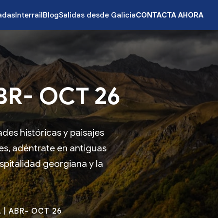
zadas
Interrail
Blog
Salidas desde Galicia
CONTACTA AHORA
R- OCT 26
es históricas y paisajes
nes, adéntrate en antiguas
spitalidad georgiana y la
| ABR- OCT 26