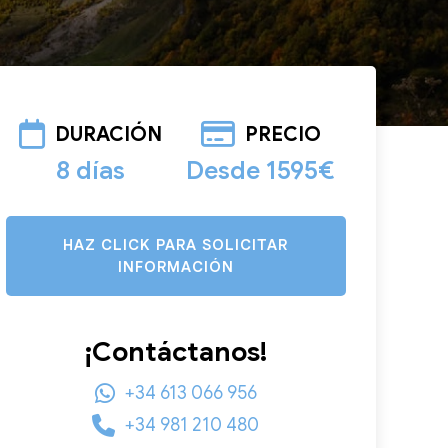
DURACIÓN
PRECIO
8 días
Desde 1595€
HAZ CLICK PARA SOLICITAR
INFORMACIÓN
¡Contáctanos!
+34 613 066 956
+34 981 210 480