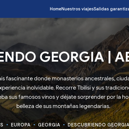
Home
Nuestros viajes
Salidas garanti
ENDO GEORGIA | AB
ís fascinante donde monasterios ancestrales, ciudad
eriencia inolvidable. Recorre Tbilisi y sus tradicio
ba sus famosos vinos y déjate sorprender por la ho
belleza de sus montañas legendarias.
ES
EUROPA
GEORGIA
DESCUBRIENDO GEORGIA 