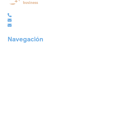
EMPRESAS | GRUPOS | MICE
981 210 486
empresas@viajesembajador.com
grupos@viajesembajador.com
Navegación
Home
Nuestros viajes
Continentes
Salidas garantizadas
Interrail
Catálogos
Viajes privados
Viajes Empresa
Personaliza tu viaje
Blog
Quiénes somos
Cita previa
Contacta ahora