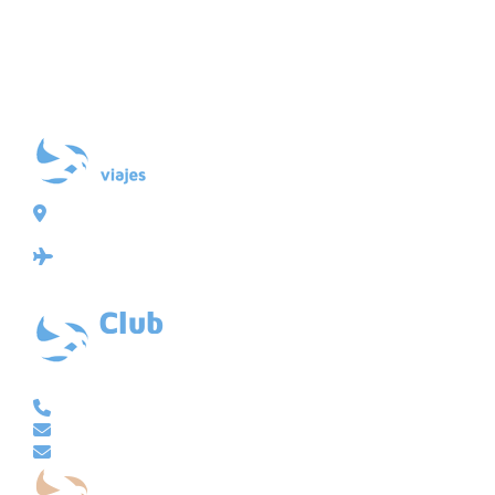
Plaza de Galicia 6, bajo
15004 A Coruña
Licencia: Agencia de viajes Mayorista-Minorista
XG-123
Ubicación: 43.3647225º -8.4064725º
VACACIONAL | CLUB EMBAJADOR | VIAJES A MEDIDA
981 210 480
info@viajesembajador.com
embajador@viajesembajador.com