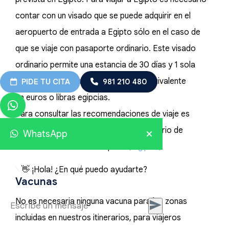
contar con un visado que se puede adquirir en el
aeropuerto de entrada a Egipto sólo en el caso de
que se viaje con pasaporte ordinario. Este visado
ordinario permite una estancia de 30 días y 1 sola
entrada y cuesta unos 25USD, o su equivalente
PIDE TU CITA
981 210 480
en euros o libras egipcias.
Para consultar las recomendaciones de viaje es
conveniente consultar la web del Ministerio de
WhatsApp
Asuntos Exteriores de España
( Egipto )
👋 ¡Hola! ¿En qué puedo ayudarte?
Vacunas
No es necesaria ninguna vacuna para las zonas
incluidas en nuestros itinerarios, para viajeros