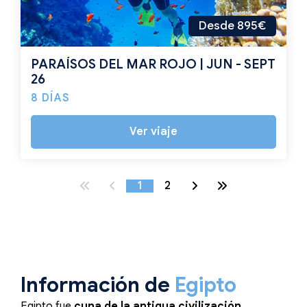
Desde 895€
PARAÍSOS DEL MAR ROJO | JUN - SEPT
26
8 DÍAS
Ver viaje
1
2
Información de
Egipto
Egipto fue
cuna de la antigua civilización