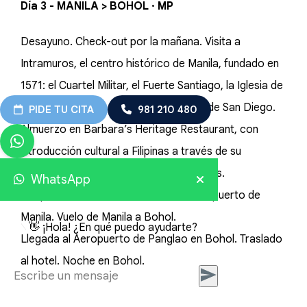
Día 3 - MANILA > BOHOL · MP
Desayuno. Check-out por la mañana. Visita a
Intramuros, el centro histórico de Manila, fundado en
1571: el Cuartel Militar, el Fuerte Santiago, la Iglesia de
San Agustín, Casa Manila y el Baluarte de San Diego.
PIDE TU CITA
981 210 480
Almuerzo en Barbara’s Heritage Restaurant, con
introducción cultural a Filipinas a través de su
gastronomía, canciones y danzas locales.
WhatsApp
Después del almuerzo, traslado al aeropuerto de
Manila. Vuelo de Manila a Bohol.
👋 ¡Hola! ¿En qué puedo ayudarte?
Llegada al Aeropuerto de Panglao en Bohol. Traslado
al hotel. Noche en Bohol.