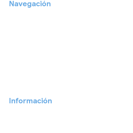
Navegación
Home
Nuestros viajes
Continentes
Salidas garantizadas
Interrail
Catálogos
Viajes privados
Viajes Empresa
Personaliza tu viaje
Blog
Quiénes somos
Cita previa
Contacta ahora
Información
Aviso Legal
Política de Privacidad
Política de Cookies