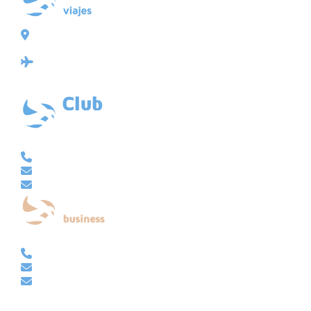
Plaza de Galicia 6, bajo
15004 A Coruña
Licencia: Agencia de viajes Mayorista-Minorista
XG-123
Ubicación: 43.3647225º -8.4064725º
VACACIONAL | CLUB EMBAJADOR | VIAJES A MEDIDA
981 210 480
info@viajesembajador.com
embajador@viajesembajador.com
EMPRESAS | GRUPOS | MICE
981 210 486
empresas@viajesembajador.com
grupos@viajesembajador.com