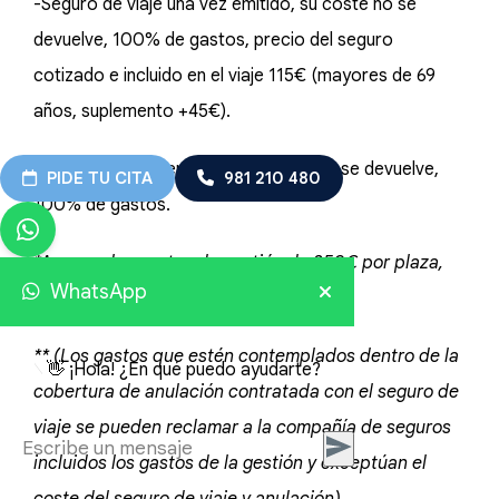
-Seguro de viaje una vez emitido, su coste no se
devuelve, 100% de gastos, precio del seguro
cotizado e incluido en el viaje 115€ (mayores de 69
años, suplemento +45€).
-Vuelos, una vez emitidos, su coste no se devuelve,
PIDE TU CITA
981 210 480
100% de gastos.
*A sumar los gastos de gestión de 350€ por plaza,
WhatsApp
siempre que cancele el cliente.
** (Los gastos que estén contemplados dentro de la
👋 ¡Hola! ¿En qué puedo ayudarte?
cobertura de anulación contratada con el seguro de
viaje se pueden reclamar a la compañía de seguros
incluidos los gastos de la gestión y exceptúan el