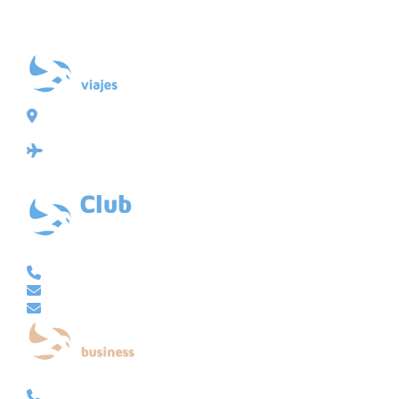
Plaza de Galicia 6, bajo
15004 A Coruña
Licencia: Agencia de viajes Mayorista-Minorista
XG-123
Ubicación: 43.3647225º -8.4064725º
VACACIONAL | CLUB EMBAJADOR | VIAJES A MEDIDA
981 210 480
info@viajesembajador.com
embajador@viajesembajador.com
EMPRESAS | GRUPOS | MICE
981 210 486