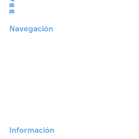
empresas@viajesembajador.com
grupos@viajesembajador.com
Navegación
Home
Nuestros viajes
Continentes
Salidas garantizadas
Interrail
Catálogos
Viajes privados
Viajes Empresa
Personaliza tu viaje
Blog
Quiénes somos
Cita previa
Contacta ahora
Información