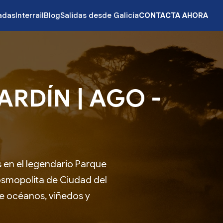
zadas
Interrail
Blog
Salidas desde Galicia
CONTACTA AHORA
ARDÍN | AGO -
s en el legendario Parque
cosmopolita de Ciudad del
re océanos, viñedos y