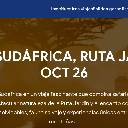
Home
Nuestros viajes
Salidas garanti
SUDÁFRICA, RUTA J
OCT 26
udáfrica en un viaje fascinante que combina safari
ctacular naturaleza de la Ruta Jardín y el encanto 
inolvidables, fauna salvaje y experiencias únicas ent
montañas.