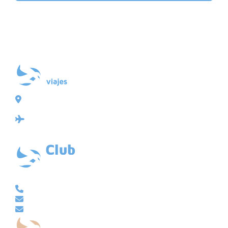
Plaza de Galicia 6, bajo
15004 A Coruña
Licencia: Agencia de viajes Mayorista-Minorista
XG-123
Ubicación: 43.3647225º -8.4064725º
VACACIONAL | CLUB EMBAJADOR | VIAJES A MEDIDA
981 210 480
info@viajesembajador.com
embajador@viajesembajador.com