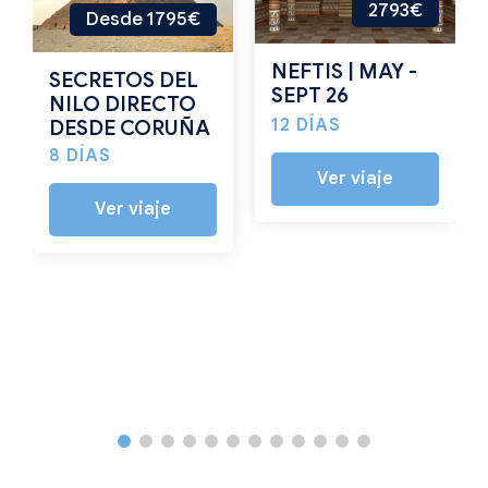
2793€
Desde 1795€
NEFTIS | MAY -
SECRETOS DEL
SEPT 26
NILO DIRECTO
12 DÍAS
DESDE CORUÑA
8 DÍAS
Ver viaje
Ver viaje