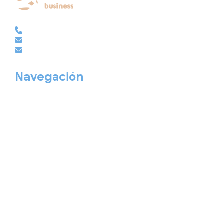
EMPRESAS | GRUPOS | MICE
981 210 486
empresas@viajesembajador.com
grupos@viajesembajador.com
Navegación
Home
Nuestros viajes
Continentes
Salidas garantizadas
Interrail
Catálogos
Viajes privados
Viajes Empresa
Personaliza tu viaje
Blog
Quiénes somos
Cita previa
Contacta ahora