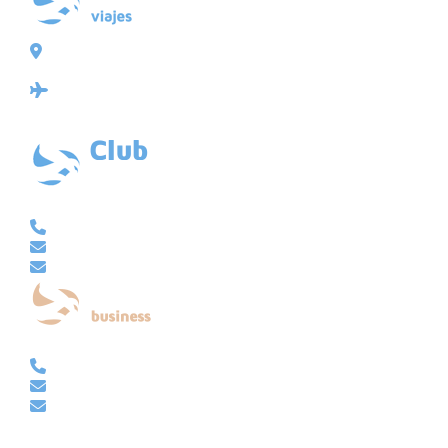
Plaza de Galicia 6, bajo
15004 A Coruña
Licencia: Agencia de viajes Mayorista-Minorista
XG-123
Ubicación: 43.3647225º -8.4064725º
VACACIONAL | CLUB EMBAJADOR | VIAJES A MEDIDA
981 210 480
info@viajesembajador.com
embajador@viajesembajador.com
EMPRESAS | GRUPOS | MICE
981 210 486
empresas@viajesembajador.com
grupos@viajesembajador.com