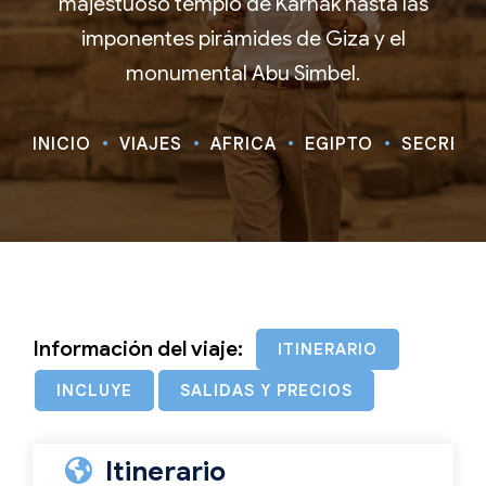
majestuoso templo de Karnak hasta las
imponentes pirámides de Giza y el
monumental Abu Simbel.
INICIO
VIAJES
ÁFRICA
EGIPTO
SECRETOS
Información del viaje:
ITINERARIO
INCLUYE
SALIDAS Y PRECIOS
Itinerario