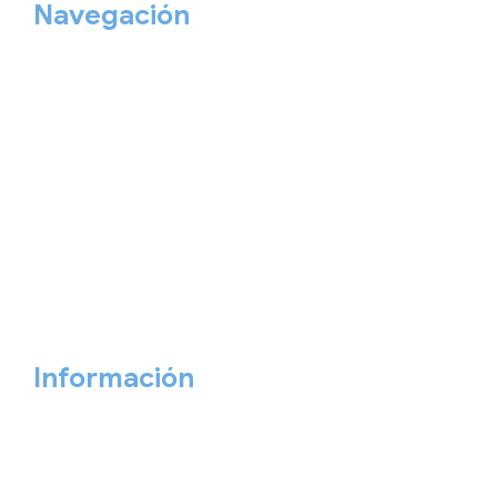
Navegación
Home
Nuestros viajes
Continentes
Salidas garantizadas
Interrail
Catálogos
Viajes privados
Viajes Empresa
Personaliza tu viaje
Blog
Quiénes somos
Cita previa
Contacta ahora
Información
Aviso Legal
Política de Privacidad
Política de Cookies