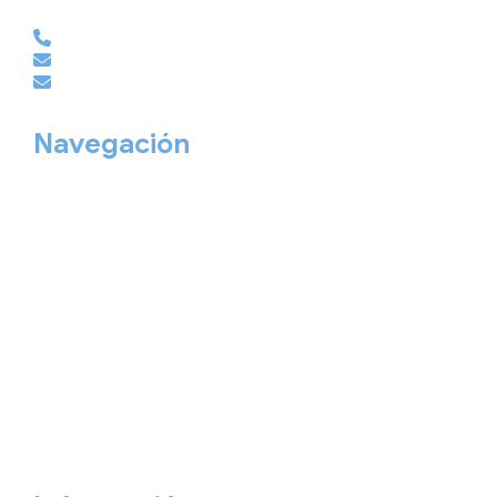
EMPRESAS | GRUPOS | MICE
981 210 486
empresas@viajesembajador.com
grupos@viajesembajador.com
Navegación
Home
Nuestros viajes
Continentes
Salidas garantizadas
Interrail
Catálogos
Viajes privados
Viajes Empresa
Personaliza tu viaje
Blog
Quiénes somos
Cita previa
Contacta ahora