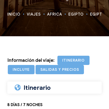
INICIO
VIAJES
ÁFRICA
EGIPTO
EGIPTO E
Información del viaje:
ITINERARIO
INCLUYE
SALIDAS Y PRECIOS
Itinerario
8 DÍAS / 7 NOCHES