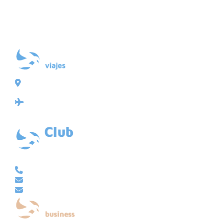
Plaza de Galicia 6, bajo
15004 A Coruña
Licencia: Agencia de viajes Mayorista-Minorista
XG-123
Ubicación: 43.3647225º -8.4064725º
VACACIONAL | CLUB EMBAJADOR | VIAJES A MEDIDA
981 210 480
info@viajesembajador.com
embajador@viajesembajador.com