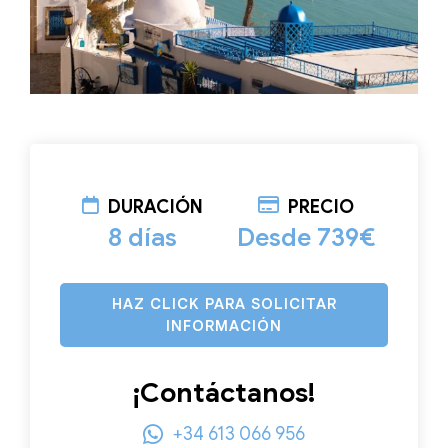
DURACIÓN
PRECIO
8 días
Desde 739€
HAZ CLICK PARA SOLICITAR
INFORMACIÓN
¡Contáctanos!
+34 613 066 956