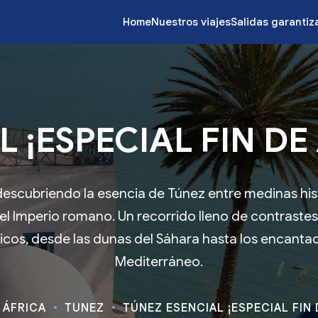
Home
Nuestros viajes
Salidas garanti
 ¡ESPECIAL FIN DE A
descubriendo la esencia de Túnez entre medinas hist
del Imperio romano. Un recorrido lleno de contraste
nicos, desde las dunas del Sáhara hasta los encanta
Mediterráneo.
ÁFRICA
TUNEZ
TÚNEZ ESENCIAL ¡ESPECIAL FIN D