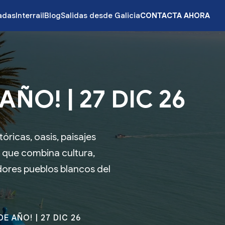
zadas
Interrail
Blog
Salidas desde Galicia
CONTACTA AHORA
ÑO! | 27 DIC 26
óricas, oasis, paisajes
s que combina cultura,
dores pueblos blancos del
E AÑO! | 27 DIC 26