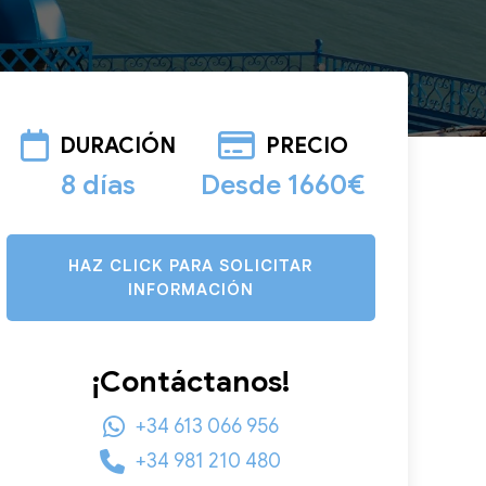
DURACIÓN
PRECIO
8 días
Desde 1660€
HAZ CLICK PARA SOLICITAR
INFORMACIÓN
¡Contáctanos!
+34 613 066 956
+34 981 210 480