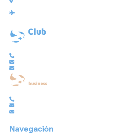
Plaza de Galicia 6, bajo
15004 A Coruña
Licencia: Agencia de viajes Mayorista-Minorista
XG-123
Ubicación: 43.3647225º -8.4064725º
VACACIONAL | CLUB EMBAJADOR | VIAJES A MEDIDA
981 210 480
info@viajesembajador.com
embajador@viajesembajador.com
EMPRESAS | GRUPOS | MICE
981 210 486
empresas@viajesembajador.com
grupos@viajesembajador.com
Navegación