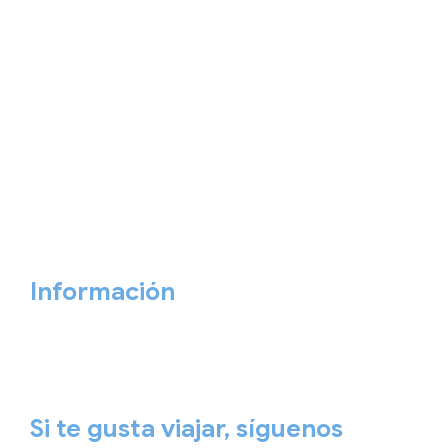
Home
Nuestros viajes
Continentes
Salidas garantizadas
Interrail
Catálogos
Viajes privados
Viajes Empresa
Personaliza tu viaje
Blog
Quiénes somos
Cita previa
Contacta ahora
Información
Aviso Legal
Política de Privacidad
Política de Cookies
Si te gusta viajar, síguenos