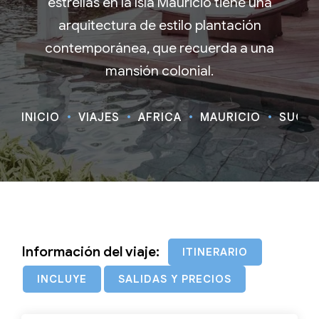
estrellas en la Isla Mauricio tiene una
arquitectura de estilo plantación
contemporánea, que recuerda a una
mansión colonial.
INICIO
VIAJES
ÁFRICA
MAURICIO
SUGAR
Información del viaje:
ITINERARIO
INCLUYE
SALIDAS Y PRECIOS