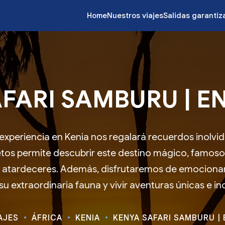
Home
Nuestros viajes
Salidas garanti
FARI SAMBURU | ENE
 experiencia en Kenia nos regalará recuerdos inolvi
s permite descubrir este destino mágico, famoso
s atardeceres. Además, disfrutaremos de emocionan
su extraordinaria fauna y vivir aventuras únicas e ino
AJES
ÁFRICA
KENIA
KENYA SAFARI SAMBURU | E