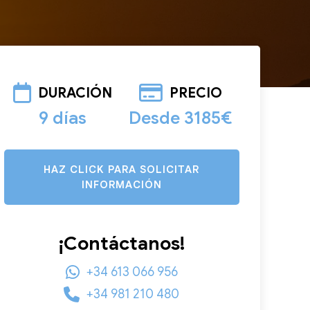
DURACIÓN
PRECIO
9 días
Desde 3185€
HAZ CLICK PARA SOLICITAR
INFORMACIÓN
¡Contáctanos!
+34 613 066 956
+34 981 210 480