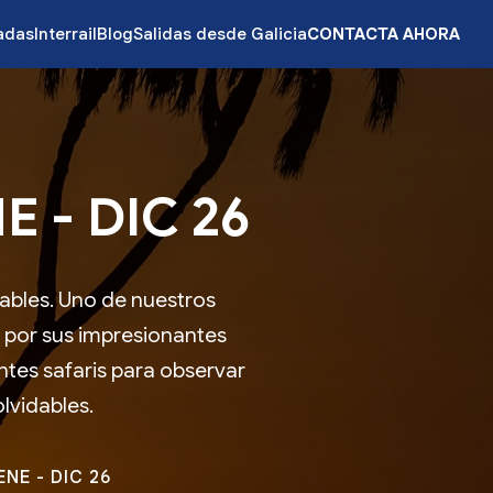
zadas
Interrail
Blog
Salidas desde Galicia
CONTACTA AHORA
 - DIC 26
dables. Uno de nuestros
 por sus impresionantes
tes safaris para observar
lvidables.
NE - DIC 26