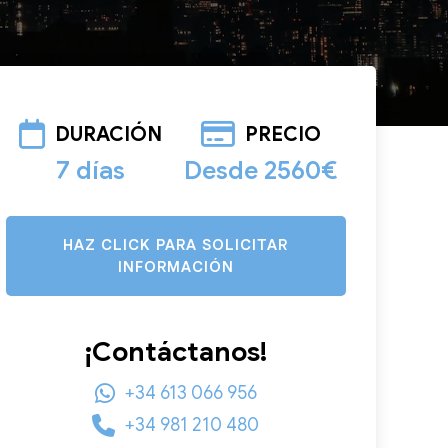
DURACIÓN
PRECIO
7 días
Desde 2560€
HAZ CLICK PARA SOLICITAR
INFORMACIÓN
¡Contáctanos!
+34 613 066 956
+34 981 210 480