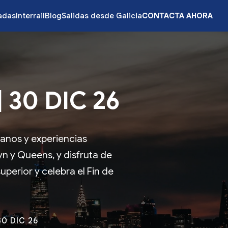
zadas
Interrail
Blog
Salidas desde Galicia
CONTACTA AHORA
 30 DIC 26
banos y experiencias
n y Queens, y disfruta de
perior y celebra el Fin de
30 DIC 26