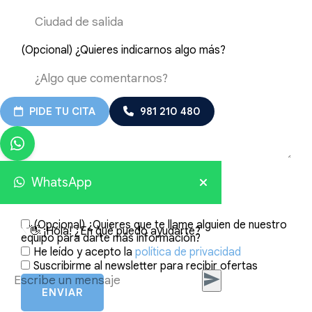
(Opcional) ¿Quieres indicarnos algo más?
PIDE TU CITA
981 210 480
¿Cómo nos has conocido?
*
WhatsApp
(Opcional) ¿Quieres que te llame alguien de nuestro
👋 ¡Hola! ¿En qué puedo ayudarte?
equipo para darte más información?
He leído y acepto la
política de privacidad
Suscribirme al newsletter para recibir ofertas
ENVIAR