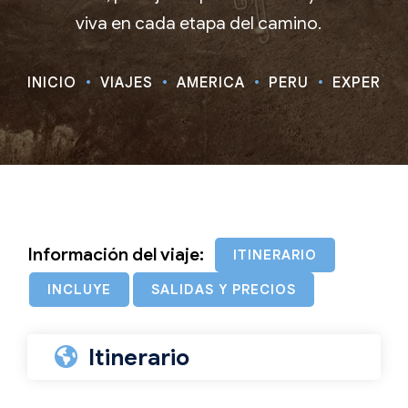
viva en cada etapa del camino.
INICIO
VIAJES
AMÉRICA
PERU
EXPERIENC
Información del viaje:
ITINERARIO
INCLUYE
SALIDAS Y PRECIOS
Itinerario