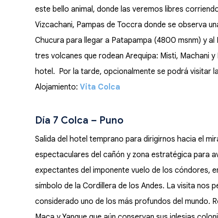
este bello animal, donde las veremos libres corriend
Vizcachani, Pampas de Toccra donde se observa una
Chucura para llegar a Patapampa (4800 msnm) y al 
tres volcanes que rodean Arequipa: Misti, Machani y 
hotel. Por la tarde, opcionalmente se podrá visitar 
Alojamiento:
Vita Colca
Día 7 Colca – Puno
Salida del hotel temprano para dirigirnos hacia el m
espectaculares del cañón y zona estratégica para a
expectantes del imponente vuelo de los cóndores, en
símbolo de la Cordillera de los Andes. La visita nos 
considerado uno de los más profundos del mundo. 
Maca y Yanque que aún conservan sus iglesias colonia