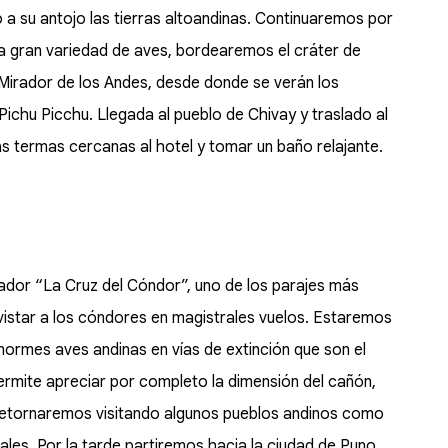
o a su antojo las tierras altoandinas. Continuaremos por
 gran variedad de aves, bordearemos el cráter de
Mirador de los Andes, desde donde se verán los
Pichu Picchu. Llegada al pueblo de Chivay y traslado al
las termas cercanas al hotel y tomar un baño relajante.
irador “La Cruz del Cóndor”, uno de los parajes más
vistar a los cóndores en magistrales vuelos. Estaremos
ormes aves andinas en vías de extinción que son el
permite apreciar por completo la dimensión del cañón,
Retornaremos visitando algunos pueblos andinos como
les. Por la tarde partiremos hacia la ciudad de Puno,