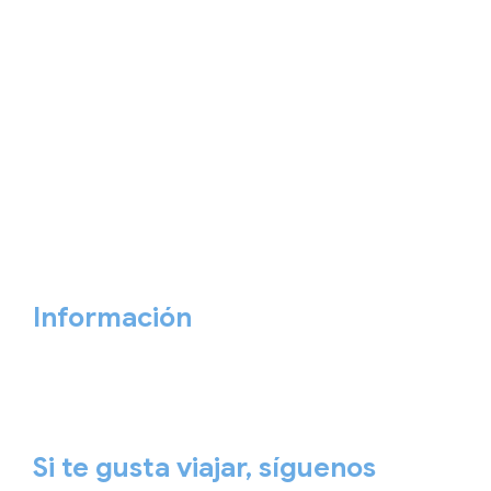
Home
Nuestros viajes
Continentes
Salidas garantizadas
Interrail
Catálogos
Viajes privados
Viajes Empresa
Personaliza tu viaje
Blog
Quiénes somos
Cita previa
Contacta ahora
Información
Aviso Legal
Política de Privacidad
Política de Cookies
Si te gusta viajar, síguenos