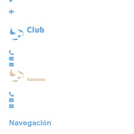
Plaza de Galicia 6, bajo
15004 A Coruña
Licencia: Agencia de viajes Mayorista-Minorista
XG-123
Ubicación: 43.3647225º -8.4064725º
VACACIONAL | CLUB EMBAJADOR | VIAJES A MEDIDA
981 210 480
info@viajesembajador.com
embajador@viajesembajador.com
EMPRESAS | GRUPOS | MICE
981 210 486
empresas@viajesembajador.com
grupos@viajesembajador.com
Navegación