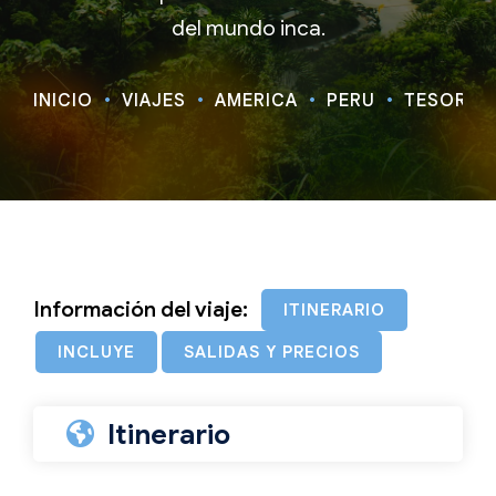
del mundo inca.
INICIO
VIAJES
AMÉRICA
PERU
TESOROS 
Información del viaje:
ITINERARIO
INCLUYE
SALIDAS Y PRECIOS
Itinerario