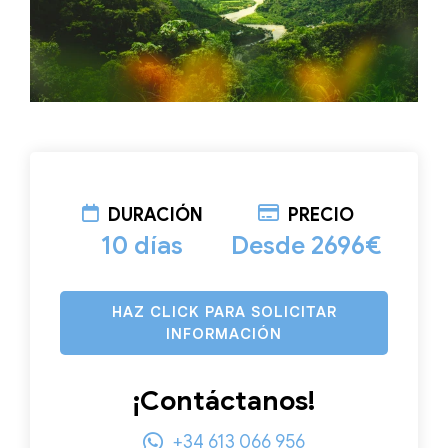
DURACIÓN
PRECIO
10 días
Desde 2696€
HAZ CLICK PARA SOLICITAR
INFORMACIÓN
¡Contáctanos!
+34 613 066 956