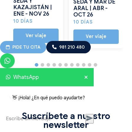
SEDA Y
SEDA Y MAR DE
KAZAJISTÁN |
ARAL | ABR -
ENE - NOV 26
OCT 26
10 DÍAS
10 DÍAS
Ver viaje
Ver viaje
PIDE TU CITA
981 210 480
WhatsApp
👋 ¡Hola! ¿En qué puedo ayudarte?
Suscríbete a nuestro
newsletter