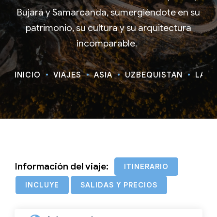
Bujará y Samarcanda, sumergiéndote en su
patrimonio, su cultura y su arquitectura
incomparable.
INICIO
VIAJES
ASIA
UZBEQUISTÁN
LA R
Información del viaje:
ITINERARIO
INCLUYE
SALIDAS Y PRECIOS