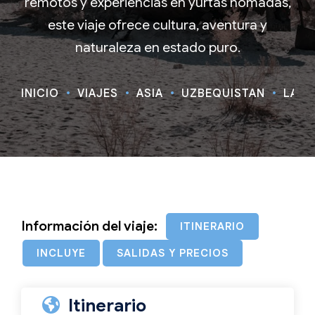
remotos y experiencias en yurtas nómadas,
este viaje ofrece cultura, aventura y
naturaleza en estado puro.
INICIO
VIAJES
ASIA
UZBEQUISTÁN
LA R
Información del viaje:
ITINERARIO
INCLUYE
SALIDAS Y PRECIOS
Itinerario