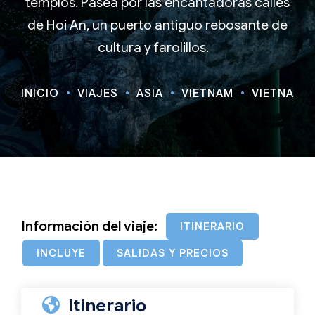
templos. Pasea por las encantadoras calles
de Hoi An, un puerto antiguo rebosante de
cultura y farolillos.
INICIO
VIAJES
ASIA
VIETNAM
VIETNAM: 
Información del viaje:
ITINERARIO
INCLUYE
SALIDAS Y PRECIOS
Itinerario