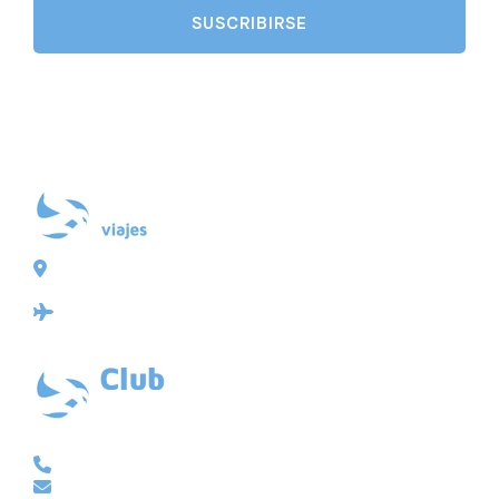
Plaza de Galicia 6, bajo
15004 A Coruña
Licencia: Agencia de viajes Mayorista-Minorista
XG-123
Ubicación: 43.3647225º -8.4064725º
VACACIONAL | CLUB EMBAJADOR | VIAJES A MEDIDA
981 210 480
info@viajesembajador.com