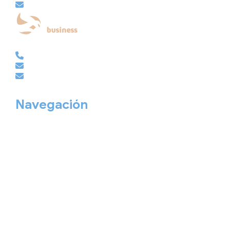
embajador@viajesembajador.com
EMPRESAS | GRUPOS | MICE
981 210 486
empresas@viajesembajador.com
grupos@viajesembajador.com
Navegación
Home
Nuestros viajes
Continentes
Salidas garantizadas
Interrail
Catálogos
Viajes privados
Viajes Empresa
Personaliza tu viaje
Blog
Quiénes somos