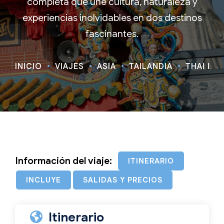
completa que une cultura, naturaleza y
experiencias inolvidables en dos destinos
fascinantes.
INICIO
VIAJES
ASIA
TAILANDIA
THAI IMP
Información del viaje:
ITINERARIO
INCLUYE
SALIDAS Y PRECIOS
Itinerario