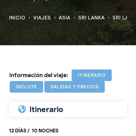
INICIO
VIAJES
ASIA
SRI LANKA
SRI LANK
Información del viaje:
ITINERARIO
INCLUYE
SALIDAS Y PRECIOS
Itinerario
12 DÍAS / 10 NOCHES