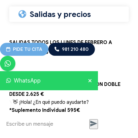
Salidas y precios
SALIDAS TODOS LOS
LUNES
DE FEBRERO A
PIDE TU CITA
981 210 480
DICIEMBRE 2026
WhatsApp
PRECIO POR PERSONA EN HABITACION DOBLE
DESDE 2.625 €
👋 ¡Hola! ¿En qué puedo ayudarte?
*Suplemento Individual 595€