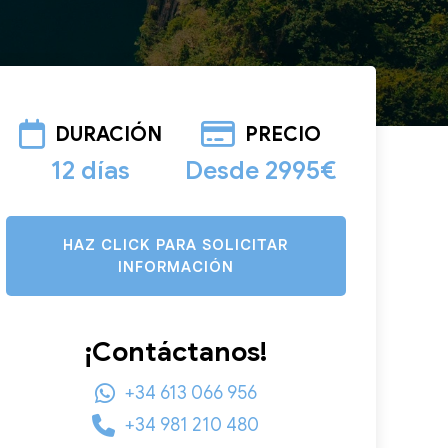
DURACIÓN
PRECIO
12 días
Desde 2995€
HAZ CLICK PARA SOLICITAR
INFORMACIÓN
¡Contáctanos!
+34 613 066 956
+34 981 210 480