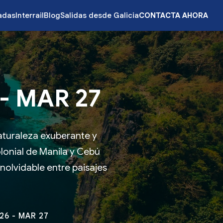
zadas
Interrail
Blog
Salidas desde Galicia
CONTACTA AHORA
 - MAR 27
naturaleza exuberante y
lonial de Manila y Cebú
inolvidable entre paisajes
 26 - MAR 27