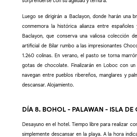
sorprenderse con su agilidad y ternura.
Luego se dirigirán a Baclayon, donde harán una b
conmemora la histórica alianza entre españoles y 
Baclayon, que conserva una valiosa colección de 
artificial de Bilar rumbo a las impresionantes Cho
1.260 colinas. En verano, el pasto se torna marr
gotas de chocolate. Finalizarán en Loboc con un
navegan entre pueblos ribereños, manglares y palm
descansar. Alojamiento.
DÍA 8. BOHOL - PALAWAN - ISLA D
Desayuno en el hotel. Tiempo libre para realizar co
simplemente descansar en la playa. A la hora indic