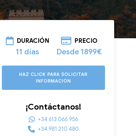
DURACIÓN
PRECIO
11 días
Desde 1899€
HAZ CLICK PARA SOLICITAR
INFORMACIÓN
¡Contáctanos!
+34 613 066 956
+34 981 210 480