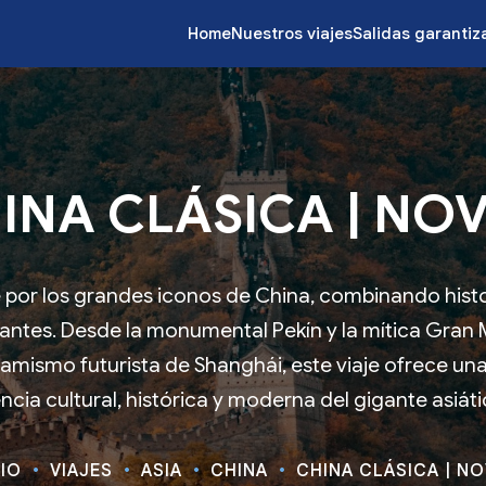
Home
Nuestros viajes
Salidas garanti
INA CLÁSICA | NOV
 por los grandes iconos de China, combinando histor
antes. Desde la monumental Pekín y la mítica Gran M
inamismo futurista de Shanghái, este viaje ofrece un
ncia cultural, histórica y moderna del gigante asiát
CIO
VIAJES
ASIA
CHINA
CHINA CLÁSICA | NO