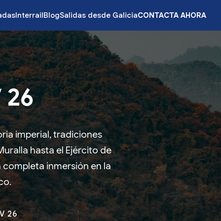
zadas
Interrail
Blog
Salidas desde Galicia
CONTACTA AHORA
 26
ia imperial, tradiciones
uralla hasta el Ejército de
a completa inmersión en la
ico.
V 26