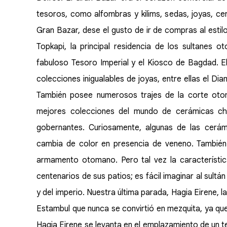
tesoros, como alfombras y kilims, sedas, joyas, ce
Gran Bazar, dese el gusto de ir de compras al esti
Topkapi, la principal residencia de los sultanes 
fabuloso Tesoro Imperial y el Kiosco de Bagdad. 
colecciones inigualables de joyas, entre ellas el Di
También posee numerosos trajes de la corte oto
mejores colecciones del mundo de cerámicas ch
gobernantes. Curiosamente, algunas de las cerám
cambia de color en presencia de veneno. También 
armamento otomano. Pero tal vez la característi
centenarios de sus patios; es fácil imaginar al sult
y del imperio. Nuestra última parada, Hagia Eirene, la
Estambul que nunca se convirtió en mezquita, ya que 
Hagia Eirene se levanta en el emplazamiento de un tem