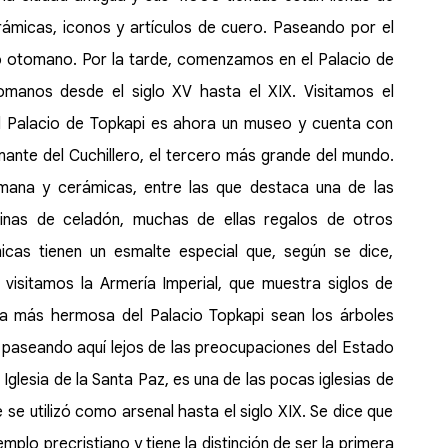
rámicas, iconos y artículos de cuero. Paseando por el
lo otomano. Por la tarde, comenzamos en el Palacio de
otomanos desde el siglo XV hasta el XIX. Visitamos el
El Palacio de Topkapi es ahora un museo y cuenta con
amante del Cuchillero, el tercero más grande del mundo.
mana y cerámicas, entre las que destaca una de las
inas de celadón, muchas de ellas regalos de otros
icas tienen un esmalte especial que, según se dice,
visitamos la Armería Imperial, que muestra siglos de
ca más hermosa del Palacio Topkapi sean los árboles
án paseando aquí lejos de las preocupaciones del Estado
 Iglesia de la Santa Paz, es una de las pocas iglesias de
se utilizó como arsenal hasta el siglo XIX. Se dice que
plo precristiano y tiene la distinción de ser la primera