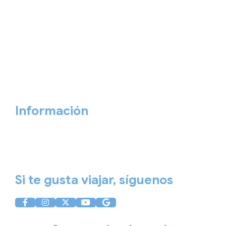
Interrail
Catálogos
Viajes privados
Viajes Empresa
Personaliza tu viaje
Blog
Quiénes somos
Cita previa
Contacta ahora
Información
Aviso Legal
Política de Privacidad
Política de Cookies
Si te gusta viajar, síguenos