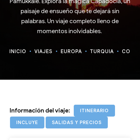
Pamukkale. Explora la mágica Capadocia, un
paisaje de ensueño que te dejará sin
palabras. Un viaje completo lleno de
momentos inolvidables.
INICIO
VIAJES
EUROPA
TURQUÍA
CONTRA
Información del viaje:
ITINERARIO
INCLUYE
SALIDAS Y PRECIOS