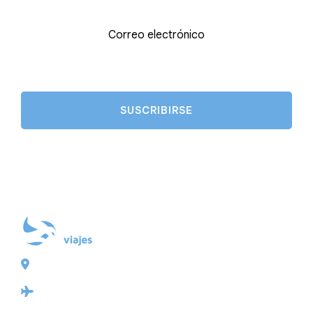
Correo electrónico
Plaza de Galicia 6, bajo
15004 A Coruña
Licencia: Agencia de viajes Mayorista-Minorista
XG-123