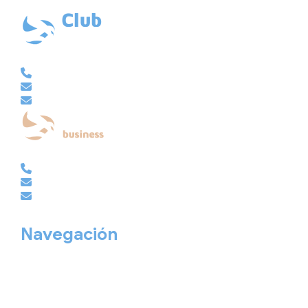
Ubicación: 43.3647225º -8.4064725º
VACACIONAL | CLUB EMBAJADOR | VIAJES A MEDIDA
981 210 480
info@viajesembajador.com
embajador@viajesembajador.com
EMPRESAS | GRUPOS | MICE
981 210 486
empresas@viajesembajador.com
grupos@viajesembajador.com
Navegación
Home
Nuestros viajes
Continentes
Salidas garantizadas