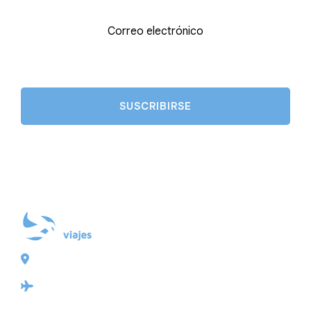
Correo electrónico
Plaza de Galicia 6, bajo
15004 A Coruña
Licencia: Agencia de viajes Mayorista-Minorista
XG-123