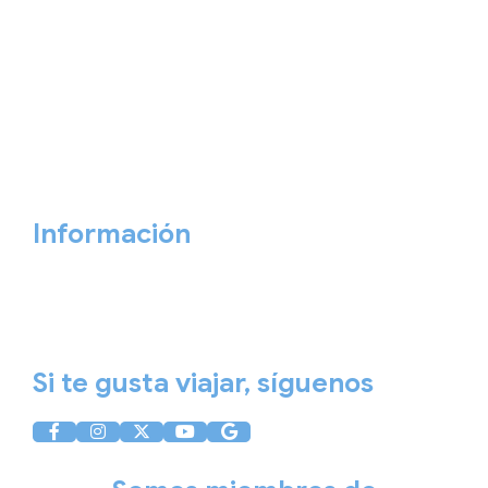
Interrail
Catálogos
Viajes privados
Viajes Empresa
Personaliza tu viaje
Blog
Quiénes somos
Cita previa
Contacta ahora
Información
Aviso Legal
Política de Privacidad
Política de Cookies
Si te gusta viajar, síguenos