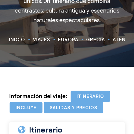
únicos. Un itinerario que combina
contrastes: cultura antigua y escenarios
naturales espectaculares.
INICIO
VIAJES
EUROPA
GRECIA
ATENAS,
Información del viaje:
ITINERARIO
INCLUYE
SALIDAS Y PRECIOS
Itinerario