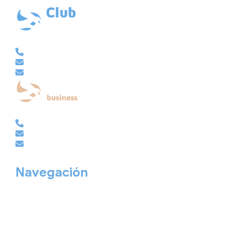
Ubicación: 43.3647225º -8.4064725º
VACACIONAL | CLUB EMBAJADOR | VIAJES A MEDIDA
981 210 480
info@viajesembajador.com
embajador@viajesembajador.com
EMPRESAS | GRUPOS | MICE
981 210 486
empresas@viajesembajador.com
grupos@viajesembajador.com
Navegación
Home
Nuestros viajes
Continentes
Salidas garantizadas